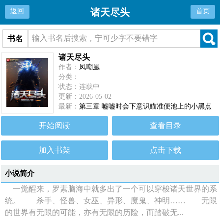
诸天尽头
返回
首页
书名
诸天尽头
作者：
凤嘲凰
分类：
状态：连载中
更新：2026-05-02
最新：
第三章 嘘嘘时会下意识瞄准便池上的小黑点
开始阅读
查看目录
加入书架
点击下载
小说简介
一觉醒来，罗素脑海中就多出了一个可以穿梭诸天世界的系
统。 杀手、怪兽、女巫、异形、魔鬼、神明…… 无限
的世界有无限的可能，亦有无限的历险，而踏破无...