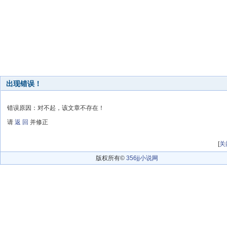
出现错误！
错误原因：对不起，该文章不存在！
请
返 回
并修正
[
关
版权所有©
356jj小说网