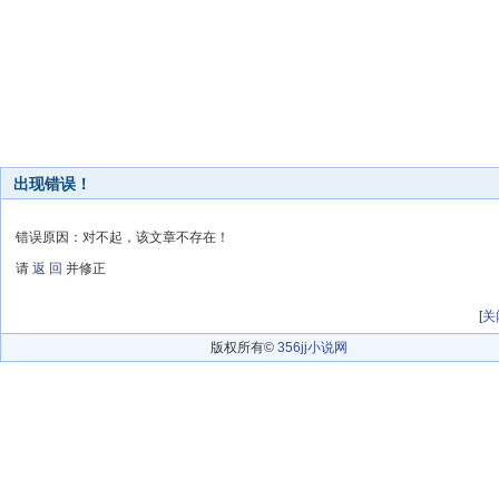
出现错误！
错误原因：对不起，该文章不存在！
请
返 回
并修正
[
关
版权所有©
356jj小说网