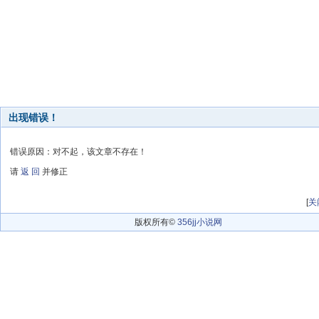
出现错误！
错误原因：对不起，该文章不存在！
请
返 回
并修正
[
关
版权所有©
356jj小说网