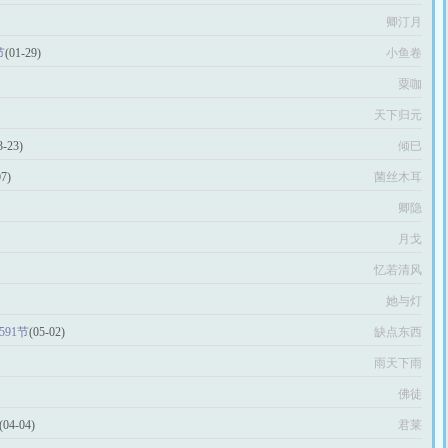
卿汀月
节
(01-29)
小鱼卷
粟咖
天下归元
3-23)
倾巳
07)
菌丝木耳
卿隐
月戈
忆若清风
她与灯
91节
(05-02)
缺点东西
雨天下雨
佛徒
(04-04)
君莱