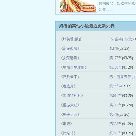
付的痴恋，如双生的水
她奔... ...
好看的其他小说最近更新列表
《
灼芙蓉(限)
》
75. 喜事(H)(完)
(
《
宠妃倾城
》
第8节
(03-23)
《
夫荣妻贵
》
第177节
(03-25)
《
皇后重生攻略
》
第138节
(01-20)
《
佣兵天下
》
第一百零五章 
《
春庭月
》
第24节
(02-12)
《
黑道特种兵
》
第619节
(03-20)
《
重振大明
》
第219节
(01-20)
《
鬼手天医
》
第4节
(03-20)
《
帝胄
》
第333节
(01-20)
《
简妃传
》
第218节
(03-25)