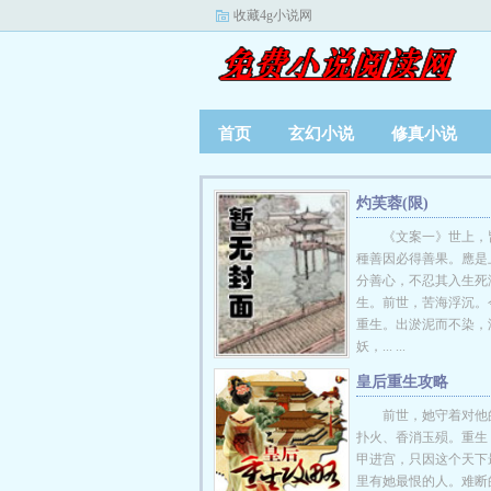
收藏4g小说网
首页
玄幻小说
修真小说
灼芙蓉(限)
《文案一》世上，
種善因必得善果。應是
分善心，不忍其入生死
生。前世，苦海浮沉。
重生。出淤泥而不染，
妖，... ...
皇后重生攻略
前世，她守着对他
扑火、香消玉殒。重生
甲进宫，只因这个天下
里有她最恨的人。难断