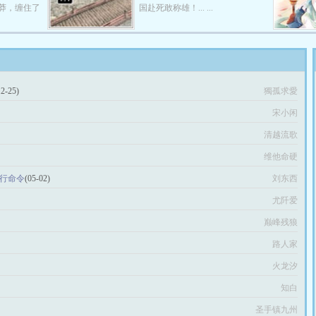
莽，缠住了
国赴死敢称雄！... ...
12-25)
獨孤求愛
宋小闲
清越流歌
维他命硬
执行命令
(05-02)
刘东西
尤阡爱
巅峰残狼
路人家
火龙汐
知白
圣手镇九州