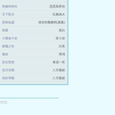
终极特种兵
思思我养你
天下匪兵
红枫渔火
恐怖短篇
请你吃颗糖吧(菓酱)
雨露
莫白
小康奋斗史
苏小凉
驱魔少女
白英
魅娃
瑛瑀
庶女悠然
春温一笑
花月佳期
八月薇妮
花好孕圆
八月薇妮
者欣赏。