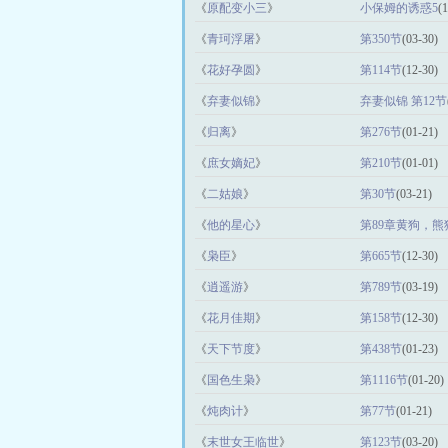
《
原配变小三
》
小保姆的诱惑5
(
《
青珂浮屠
》
第350节
(03-30)
《
花好孕圆
》
第114节
(12-30)
《
弃妻似锦
》
弃妻似锦 第12节
《
归离
》
第276节
(01-21)
《
庶女嫡妃
》
第210节
(01-01)
《
二姑娘
》
第30节
(03-21)
《
他的星心
》
第89章黄狗，
《
枭臣
》
第665节
(12-30)
《
逍遥游
》
第789节
(03-19)
《
花月佳期
》
第158节
(12-30)
《
天下节度
》
第438节
(01-23)
《
国色生枭
》
第1116节
(01-20)
《
炖肉计
》
第77节
(01-21)
《
末世女王临世
》
第123节
(03-20)