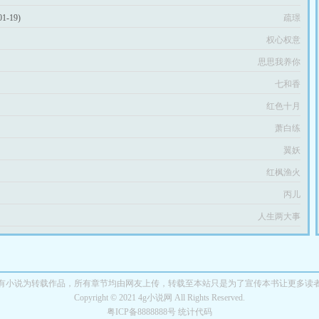
01-19)
疏璟
权心权意
思思我养你
七和香
红色十月
萧白练
翼妖
红枫渔火
丙儿
人生两大事
有小说为转载作品，所有章节均由网友上传，转载至本站只是为了宣传本书让更多读
Copyright © 2021 4g小说网 All Rights Reserved.
粤ICP备8888888号 统计代码