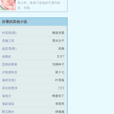
双人时，换来只是他的不屑与轻
笑，但慢... ...
好看的其他小说
灼芙蓉(限)
獨孤求愛
穿越三世
潛水沙子
战恋雪(限）
凤舞
金殿欢
方片7
恐惧的要素
无聊种子
夕阳便利店
尾十七
魂牵百怨2
叶霄嵐
圣女的恩泽
汀汀
鬼地方
蜂蜜布丁
鬼影迷踪
李昭苇
獸玉難分
肆魅魅