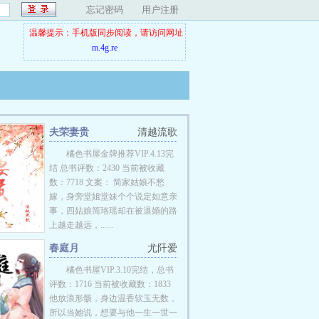
忘记密码
用户注册
温馨提示：手机版同步阅读，请访问网址
m.4g.re
夫荣妻贵
清越流歌
橘色书屋金牌推荐VIP.4.13完
结 总书评数：2430 当前被收藏
数：7718 文案： 简家姑娘不愁
嫁，身旁堂姐堂妹个个说定如意亲
事，四姑娘简珞瑶却在被退婚的路
上越走越远，......
春庭月
尤阡爱
;amp;amp;amp;#;
橘色书屋VIP.3.10完结，总书
评数：1716 当前被收藏数：1833
他放浪形骸，身边温香软玉无数，
所以当她说，想要与他一生一世一