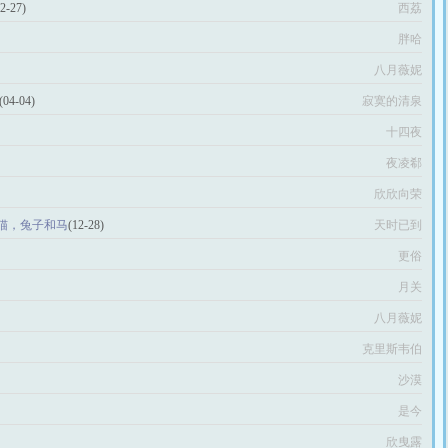
12-27)
西荔
胖哈
八月薇妮
(04-04)
寂寞的清泉
十四夜
夜凌郗
欣欣向荣
熊猫，兔子和马
(12-28)
天时已到
更俗
月关
八月薇妮
克里斯韦伯
沙漠
是今
欣曳露