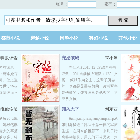
账号：
密码：
搜 索
都市小说
穿越小说
网游小说
科幻小说
其他小说
獨孤求愛
宠妃倾城
宋小闲
皆有因果，
晋江VIP2015-12-03完结 总书
上蒼念她存
评数：654 当前被收藏数：1251 文
海。使之重
案： 倾城作为公主，这辈子所会
今世，浴火
的一切都是苏墨弦教的，读书写字
濯清漣而不
是他教的，弹琴画画是他教的，甚
至从女孩......
维他命硬
佣兵天下
刘东西
的痴恋飞蛾
&amp;amp;amp;amp;amp;amp;#;&amp;amp;amp
，她毅然解
张明海厌倦了部队千篇一律的军旅
最大的牢笼
生涯，在司令的推荐下，来到了猎
的孽缘、错
鹰特种部队。男儿何不带吴钩，为