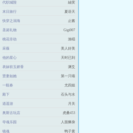
代职城隍
紬実
末日旅行
夏语天
快穿之溺海
止酱
圣诞礼物
Gigi007
桃花非劫
渔唱
采薇
美人好美
他的星心
天时已到
表妹软玉娇香
渊爻
贤妻如她
第一只喵
一瓯春
尤四姐
殿下
石头与水
逍遥游
月关
奥斯古玩店
虎桑453
夺魂乐园
人面狮身
镜魂
鸭子黄