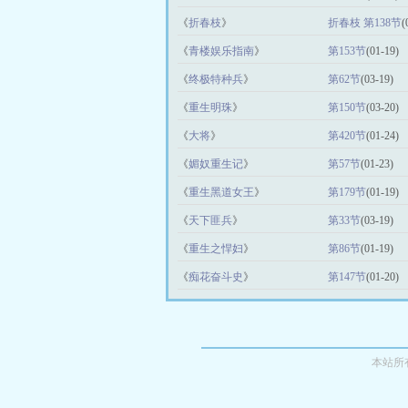
《
折春枝
》
折春枝 第138节
(
《
青楼娱乐指南
》
第153节
(01-19)
《
终极特种兵
》
第62节
(03-19)
《
重生明珠
》
第150节
(03-20)
《
大将
》
第420节
(01-24)
《
媚奴重生记
》
第57节
(01-23)
《
重生黑道女王
》
第179节
(01-19)
《
天下匪兵
》
第33节
(03-19)
《
重生之悍妇
》
第86节
(01-19)
《
痴花奋斗史
》
第147节
(01-20)
本站所