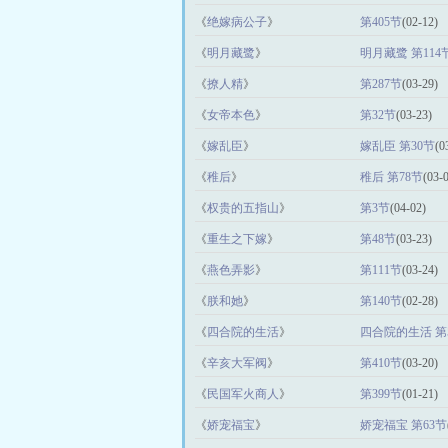
《
绝嫁病公子
》
第405节
(02-12)
《
明月藏鹭
》
明月藏鹭 第114
《
撩人精
》
第287节
(03-29)
《
女帝本色
》
第32节
(03-23)
《
嫁乱臣
》
嫁乱臣 第30节
(0
《
稚后
》
稚后 第78节
(03-
《
权贵的五指山
》
第3节
(04-02)
《
重生之下嫁
》
第48节
(03-23)
《
燕色弄影
》
第111节
(03-24)
《
朕和她
》
第140节
(02-28)
《
四合院的生活
》
四合院的生活 第5
《
辛亥大军阀
》
第410节
(03-20)
《
民国军火商人
》
第399节
(01-21)
《
娇宠福宝
》
娇宠福宝 第63节