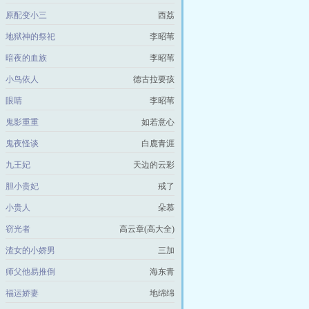
原配变小三
西荔
地狱神的祭祀
李昭苇
暗夜的血族
李昭苇
小鸟依人
德古拉要孩
眼睛
李昭苇
鬼影重重
如若意心
鬼夜怪谈
白鹿青涯
九王妃
天边的云彩
胆小贵妃
戒了
小贵人
朵慕
窃光者
高云章(高大全)
渣女的小娇男
三加
师父他易推倒
海东青
福运娇妻
地绵绵