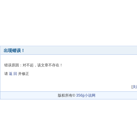
出现错误！
错误原因：对不起，该文章不存在！
请
返 回
并修正
[
关
版权所有©
356jj小说网