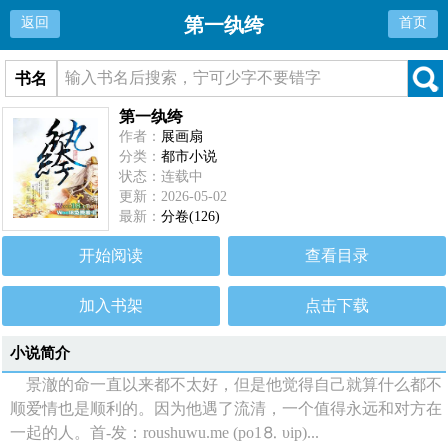
第一纨绔
返回
首页
书名
第一纨绔
作者：
展画扇
分类：
都市小说
状态：连载中
更新：2026-05-02
最新：
分卷(126)
开始阅读
查看目录
加入书架
点击下载
小说简介
景澈的命一直以来都不太好，但是他觉得自己就算什么都不
顺爱情也是顺利的。因为他遇了流清，一个值得永远和对方在
一起的人。首-发：roushuwu.me (po1⒏ υip)...