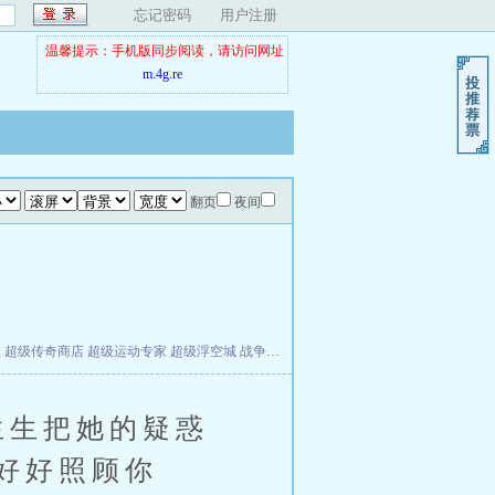
忘记密码
用户注册
温馨提示：手机版同步阅读，请访问网址
m.4g.re
翻页
夜间
夫
超级传奇商店
超级运动专家
超级浮空城
战争天堂
混元道纪
教练万岁
都市全能巨星
生生把她的疑惑
会好好照顾你