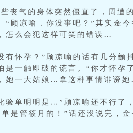
丧气的身体突然僵直了，周遭的
。“顾凉喻，你没事吧？”其实金
，怎么会犯这样可笑的错误…
有怀孕？”顾凉喻的话有几分颤
怕是一触即破的谎言。“你才怀孕
，她一大姑娘…拿这种事情诽谤她
验单明明是…”顾凉喻还不行了
验单是管筱月的！”话还没说完，