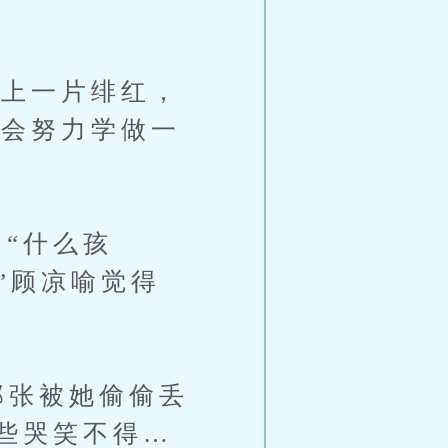
面上一片绯红，
我会努力学做一
“什么孩
”顾凉喻觉得
那张被她偷偷丢
些哭笑不得…