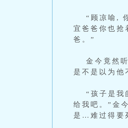
“顾凉喻, 
宜爸爸你也抢
爸。”
金今竟然听出
是不是以为他不
“孩子是我的
给我吧。”金
是…难过得要