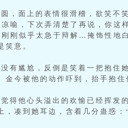
，面上的表情很滑稽，欲笑不笑
顾凉喻，下次弄清楚了再说，你这
得刚刚似乎太急于辩解…掩饰性地
是笑意。
有尴尬，反倒是笑着一把抱住她
。金今被他的动作吓到，抬手抱住
得他心头溢出的欢愉已经挥发的
上，凑到她耳边，含着几分蛊惑：