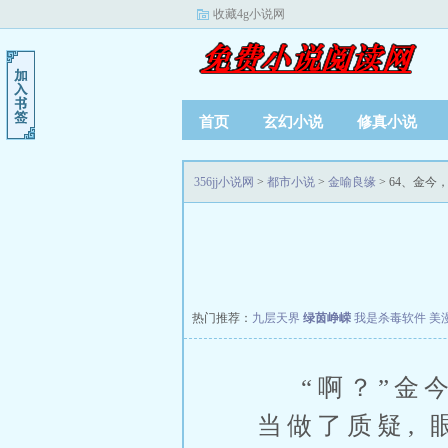
收藏4g小说网
首页
玄幻小说
修真小说
356jj小说网
>
都市小说
>
金喻良缘
> 64、金今
热门推荐：
九层天界
绿茵峥嵘
我是杀毒软件
美
“啊？”金今
当做了质疑, 