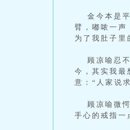
金今本是平静
臂，嘟哝一声
为了我肚子里
顾凉喻忍不住
今，其实我最
意：“人家说
顾凉喻微愕，
手心的戒指一