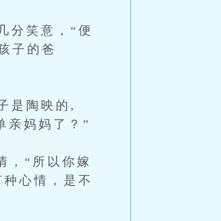
几分笑意，“便
孩子的爸
子是陶映的,
单亲妈妈了？”
情，“所以你嫁
何种心情，是不