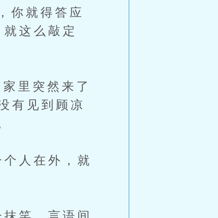
，你就得答应
，就这么敲定
家里突然来了
天没有见到顾凉
。
一个人在外，就
一抹笑，言语间