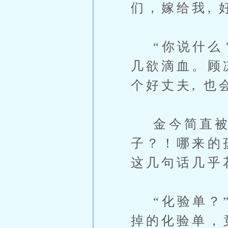
们，嫁给我, 
“你说什么？
几欲滴血。顾
个好丈夫, 
金今简直被震
子？！哪来的
这几句话几乎
“化验单？”
掉的化验单，