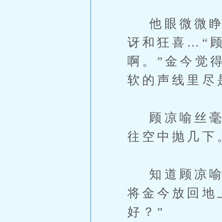
他眼微微睁圆
讶和狂喜…“
啊。”金今觉
软的声线里尽
顾凉喻丝毫没
往空中抛几下
知道顾凉喻觉
将金今放回地
好？”