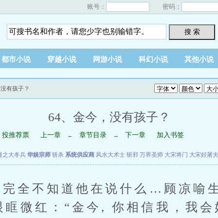
账号：
密码：
搜 索
都市小说
穿越小说
网游小说
科幻小说
其他小说
，没有孩子？
64、金今，没有孩子？
投推荐票
上一章
章节目录
下一章
加入书签
←
→
漫之大冬兵
华娱宗师
斩杀
系统供应商
风水大术士
斩邪
万界圣师
大宋将门
大宋好屠
完全不知道他在说什么…顾凉喻
眼眶微红：“金今, 你相信我，我