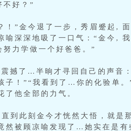
好不好？”
！”金今退了一步，秀眉蹙起, 
凉喻深深地吸了一口气：“金今, 
也会努力学做一个好爸爸。”
撼了…半晌才寻回自己的声音：
孩子！”“我看到了…你的化验单。
花了他全部的力气。
直到此刻金今才恍然大悟，就是
竟然被顾凉喻发现了…她实在是有