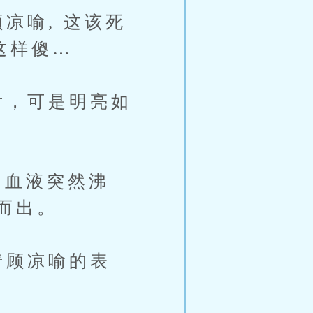
凉喻, 这该死
这样傻…
片，可是明亮如
血液突然沸
而出。
着顾凉喻的表