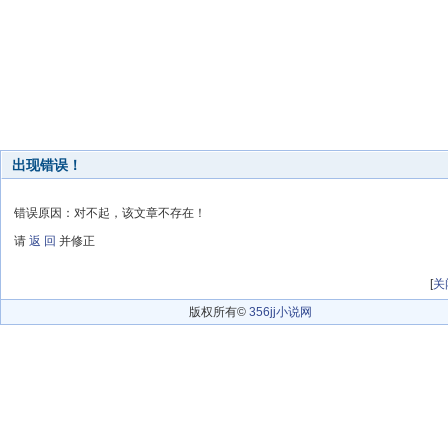
出现错误！
错误原因：对不起，该文章不存在！
请
返 回
并修正
[
关
版权所有©
356jj小说网