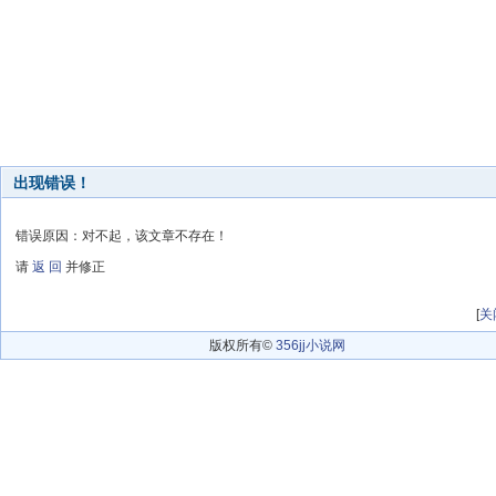
出现错误！
错误原因：对不起，该文章不存在！
请
返 回
并修正
[
关
版权所有©
356jj小说网