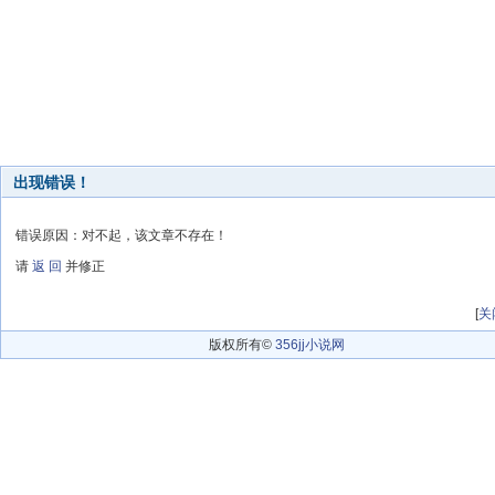
出现错误！
错误原因：对不起，该文章不存在！
请
返 回
并修正
[
关
版权所有©
356jj小说网