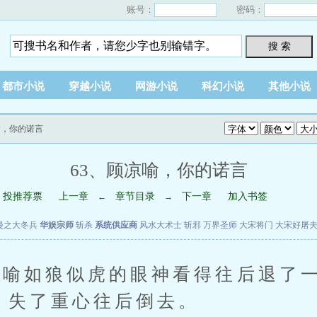
账号：
密码：
搜 索
都市小说
穿越小说
网游小说
科幻小说
其他小说
喻，你的诺言
63、顾凉喻，你的诺言
投推荐票
上一章
章节目录
下一章
加入书签
←
→
漫之大冬兵
华娱宗师
斩杀
系统供应商
风水大术士
斩邪
万界圣师
大宋将门
大宋好屠
如狼似虎的眼神看得往后退了一步
, 失了重心往后倒去。