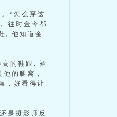
。“怎么穿这
讶。往时金今都
, 他知道金
高的鞋跟, 裙
过他的腿窝，
摆，好看得让
还是摄影师反