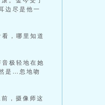
滚。金今受了
耳边尽是他一
看看，哪里知道
声音极轻地在她
然是…忽地吻
前，摄像师这