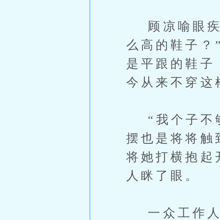
顾凉喻眼疾手
么高的鞋子？
是平跟的鞋子
今从来不穿这
“我个子不够
摆也是将将触
将她打横抱起
人眯了眼。
一众工作人员