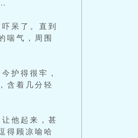
…
吓呆了。直到
的喘气，周围
今护得很牢，
，含着几分轻
让他起来，甚
逗得顾凉喻哈