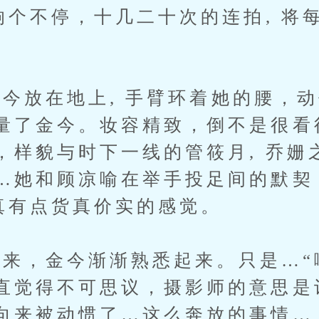
门响个不停，十几二十次的连拍, 将
。
放在地上, 手臂环着她的腰，动
量了金今。妆容精致，倒不是很看
，样貌与时下一线的管筱月, 乔姗
…她和顾凉喻在举手投足间的默契
还真有点货真价实的感觉。
，金今渐渐熟悉起来。只是…“
直觉得不可思议，摄影师的意思是
向来被动惯了…这么奔放的事情…