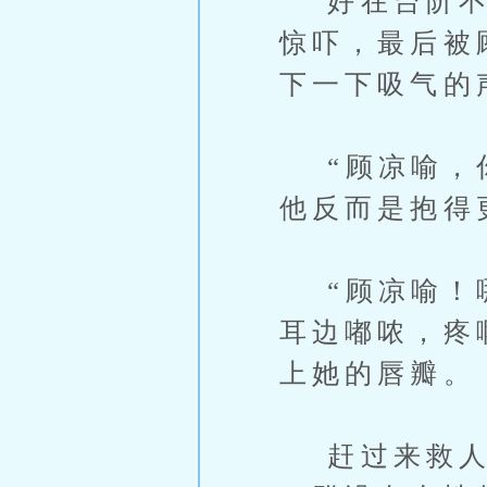
好在台阶不过
惊吓，最后被
下一下吸气的
“顾凉喻，你
他反而是抱得
“顾凉喻！哪
耳边嘟哝，疼
上她的唇瓣。
赶过来救人的