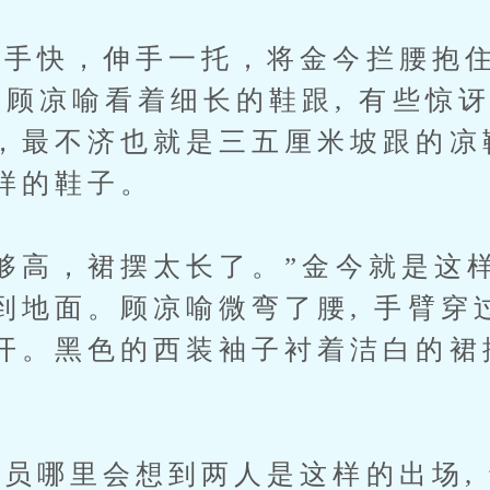
快，伸手一托，将金今拦腰抱住
”顾凉喻看着细长的鞋跟, 有些惊
，最不济也就是三五厘米坡跟的凉鞋
样的鞋子。
高，裙摆太长了。”金今就是这样
到地面。顾凉喻微弯了腰, 手臂穿
开。黑色的西装袖子衬着洁白的裙
哪里会想到两人是这样的出场, 