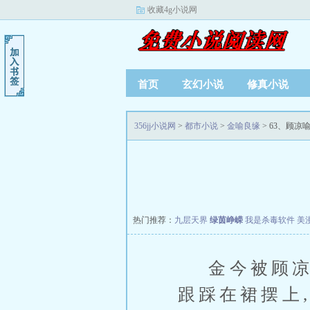
收藏4g小说网
首页
玄幻小说
修真小说
356jj小说网
>
都市小说
>
金喻良缘
> 63、顾凉
热门推荐：
九层天界
绿茵峥嵘
我是杀毒软件
美
金今被顾凉喻
跟踩在裙摆上