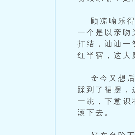
顾凉喻乐得合
一个是以亲吻
打结，讪讪一
红半宿，这大
金今又想后退
踩到了裙摆，
一跳，下意识
滚下去。