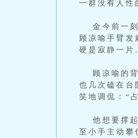
一群没有人性
金今前一刻被
顾凉喻手臂发
硬是寂静一片
顾凉喻的背脊
也几次磕在台
笑地调侃：“
他想要撑起双
至小手主动攀