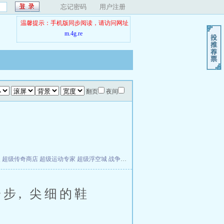
忘记密码
用户注册
温馨提示：手机版同步阅读，请访问网址
m.4g.re
翻页
夜间
夫
超级传奇商店
超级运动专家
超级浮空城
战争天堂
混元道纪
教练万岁
都市全能巨星
, 尖细的鞋