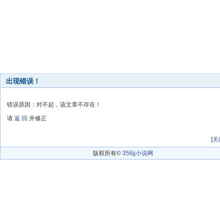
出现错误！
错误原因：对不起，该文章不存在！
请
返 回
并修正
[
关
版权所有©
356jj小说网