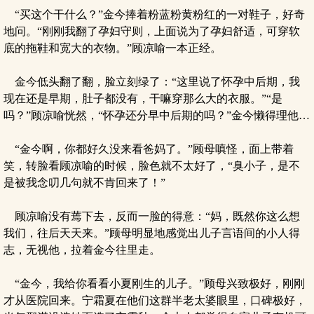
“买这个干什么？”金今捧着粉蓝粉黄粉红的一对鞋子，好奇
地问。“刚刚我翻了孕妇守则，上面说为了孕妇舒适，可穿软
底的拖鞋和宽大的衣物。”顾凉喻一本正经。
金今低头翻了翻，脸立刻绿了：“这里说了怀孕中后期，我
现在还是早期，肚子都没有，干嘛穿那么大的衣服。”“是
吗？”顾凉喻恍然，“怀孕还分早中后期的吗？”金今懒得理他…
“金今啊，你都好久没来看爸妈了。”顾母嗔怪，面上带着
笑，转脸看顾凉喻的时候，脸色就不太好了，“臭小子，是不
是被我念叨几句就不肯回来了！”
顾凉喻没有蔫下去，反而一脸的得意：“妈，既然你这么想
我们，往后天天来。”顾母明显地感觉出儿子言语间的小人得
志，无视他，拉着金今往里走。
“金今，我给你看看小夏刚生的儿子。”顾母兴致极好，刚刚
才从医院回来。宁霜夏在他们这群半老太婆眼里，口碑极好，