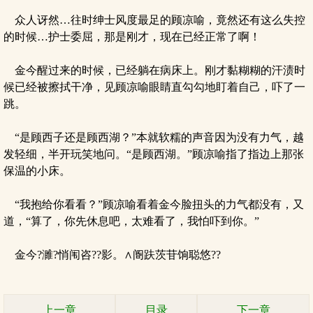
众人讶然…往时绅士风度最足的顾凉喻，竟然还有这么失控
的时候…护士委屈，那是刚才，现在已经正常了啊！
金今醒过来的时候，已经躺在病床上。刚才黏糊糊的汗渍时
候已经被擦拭干净，见顾凉喻眼睛直勾勾地盯着自己，吓了一
跳。
“是顾西子还是顾西湖？”本就软糯的声音因为没有力气，越
发轻细，半开玩笑地问。“是顾西湖。”顾凉喻指了指边上那张
保温的小床。
“我抱给你看看？”顾凉喻看着金今脸扭头的力气都没有，又
道，“算了，你先休息吧，太难看了，我怕吓到你。”
金今?濉?悄闱咨??影。∧阍趺茨苷饷聪悠??
上一章
目录
下一章