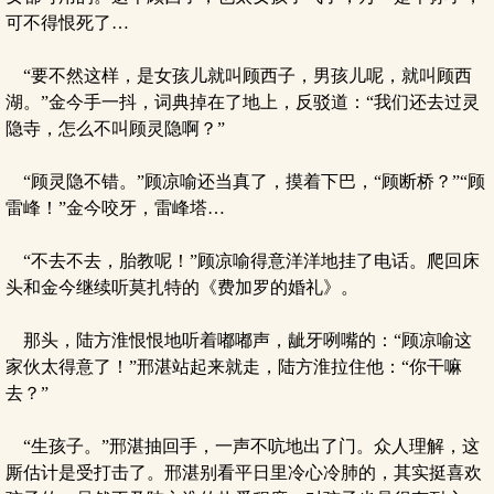
可不得恨死了…
“要不然这样，是女孩儿就叫顾西子，男孩儿呢，就叫顾西
湖。”金今手一抖，词典掉在了地上，反驳道：“我们还去过灵
隐寺，怎么不叫顾灵隐啊？”
“顾灵隐不错。”顾凉喻还当真了，摸着下巴，“顾断桥？”“顾
雷峰！”金今咬牙，雷峰塔…
“不去不去，胎教呢！”顾凉喻得意洋洋地挂了电话。爬回床
头和金今继续听莫扎特的《费加罗的婚礼》。
那头，陆方淮恨恨地听着嘟嘟声，龇牙咧嘴的：“顾凉喻这
家伙太得意了！”邢湛站起来就走，陆方淮拉住他：“你干嘛
去？”
“生孩子。”邢湛抽回手，一声不吭地出了门。众人理解，这
厮估计是受打击了。邢湛别看平日里冷心冷肺的，其实挺喜欢