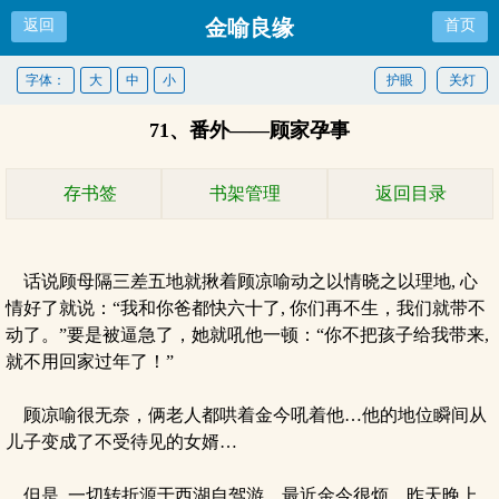
金喻良缘
返回
首页
字体：
大
中
小
护眼
关灯
71、番外——顾家孕事
存书签
书架管理
返回目录
话说顾母隔三差五地就揪着顾凉喻动之以情晓之以理地, 心
情好了就说：“我和你爸都快六十了, 你们再不生，我们就带不
动了。”要是被逼急了，她就吼他一顿：“你不把孩子给我带来,
就不用回家过年了！”
顾凉喻很无奈，俩老人都哄着金今吼着他…他的地位瞬间从
儿子变成了不受待见的女婿…
但是, 一切转折源于西湖自驾游…最近金今很烦，昨天晚上