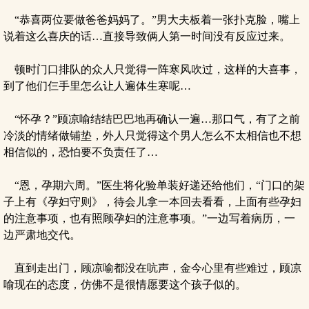
“恭喜两位要做爸爸妈妈了。”男大夫板着一张扑克脸，嘴上
说着这么喜庆的话…直接导致俩人第一时间没有反应过来。
顿时门口排队的众人只觉得一阵寒风吹过，这样的大喜事，
到了他们仨手里怎么让人遍体生寒呢…
“怀孕？”顾凉喻结结巴巴地再确认一遍…那口气，有了之前
冷淡的情绪做铺垫，外人只觉得这个男人怎么不太相信也不想
相信似的，恐怕要不负责任了…
“恩，孕期六周。”医生将化验单装好递还给他们，“门口的架
子上有《孕妇守则》，待会儿拿一本回去看看，上面有些孕妇
的注意事项，也有照顾孕妇的注意事项。”一边写着病历，一
边严肃地交代。
直到走出门，顾凉喻都没在吭声，金今心里有些难过，顾凉
喻现在的态度，仿佛不是很情愿要这个孩子似的。