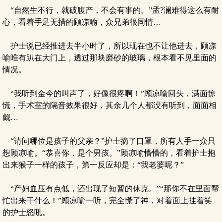
“自然生不行，就破腹产，不会有事的。”孟?澜难得这么有耐
心，看着手足无措的顾凉喻，众兄弟很同情…
护士说已经推进去半小时了，所以现在也不让他进去，顾凉
喻唯有趴在大门上，透过那块磨砂的玻璃，根本看不见里面的
情况。
“我听到金今的叫声了，好像很疼啊！”顾凉喻回头，满面惊
慌，手术室的隔音效果很好，其余几个人都没有听到，面面相
觑…
“请问哪位是孩子的父亲？”护士摘了口罩，所有人手一众只
想顾凉喻。“恭喜你，是个男孩。”顾凉喻懵懵的，看着护士抱
出来猴子一样的孩子，第一反应却是：“我老婆呢？”
“产妇血压有点低，还出现了短暂的休克。”“那你不在里面帮
忙出来干什么！”顾凉喻一听，完全慌了神，对着面上挂着笑
的护士怒吼。