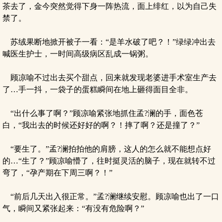
茶去了，金今突然觉得下身一阵热流，面上绯红，以为自己失
禁了。
苏绒果断地掀开被子一看：“是羊水破了吧？！”绿绿冲出去
喊医生护士，一时间高级病区乱成一锅粥。
顾凉喻不过出去买个甜点，回来就发现老婆进手术室生产去
了…手一抖，一袋子的蛋糕瞬间在地上砸得面目全非。
“出什么事了啊？”顾凉喻紧张地抓住孟?澜的手，面色苍
白，“我出去的时候还好好的啊？！摔了啊？还是撞了？”
“要生了。”孟?澜拍拍他的肩膀，这人的怎么就不能想点好
的…“生了？”顾凉喻懵了，往时挺灵活的脑子，现在就转不过
弯了，“孕产期在下周三啊？！”
“前后几天出入很正常。”孟?澜继续安慰。顾凉喻也出了一口
气，瞬间又紧张起来：“有没有危险啊？”