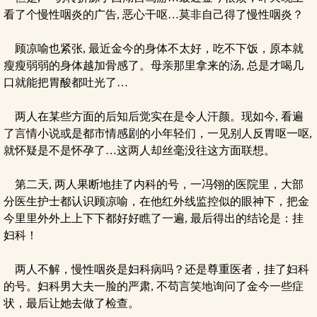
看了个慢性咽炎的广告, 恶心干呕…莫非自己得了慢性咽炎？
顾凉喻也紧张, 最近金今的身体不太好，吃不下饭，原本就
瘦瘦弱弱的身体越加骨感了。母亲那里拿来的汤, 总是才喝几
口就能把胃酸都吐光了…
两人在某些方面的后知后觉实在是令人汗颜。现如今, 看遍
了言情小说或是都市情感剧的小年轻们，一见别人反胃呕一呕,
就怀疑是不是怀孕了…这两人却丝毫没往这方面联想。
第二天, 两人果断地挂了内科的号，一冯翎的医院里，大部
分医生护士都认识顾凉喻，在他红外线监控似的眼神下，把金
今里里外外上上下下都好好瞧了一遍, 最后得出的结论是：挂
妇科！
两人不解，慢性咽炎是妇科病吗？还是尊重医者，挂了妇科
的号。妇科男大夫一脸的严肃, 不苟言笑地询问了金今一些症
状，最后让她去做了检查。