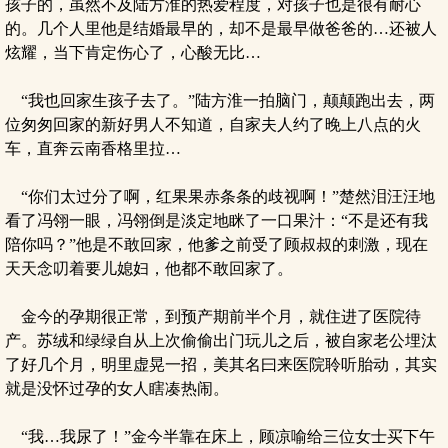
孩子的，虽然不及陆方淮的热爱程度，对孩子也是很有耐心
的。几个人里他是结婚最早的，却不是最早做爸爸的…还被人
炫耀，当下肯定伤心了，心酸无比…
“我也回家生孩子去了。”陆方淮一拍脑门，颠颠跑出去，两
位匆匆回家的新好男人不知道，自家夫人约了晚上八点的火
车，直奔云南香格里拉…
“你们太过分了啊，红果果赤条条的歧视啊！”楚然泪汪汪地
看了冯翎一眼，冯翎倒是淡定地眯了一口果汁：“不是还有我
陪你吗？”他是不敢回家，他爹之前受了顾叔叔的刺激，现在
天天念叨着要儿媳妇，他都不敢回家了。
金今的孕期很正常，到预产期前半个月，就住进了医院待
产。苏绒和绿绿自从上次偷偷出门玩儿之后，被自家老公埋汰
了好几个月，明里虚晃一招，美其名曰来医院聆听胎动，其实
就是没怀过孕的女人瞎凑热闹。
“我…我尿了！”金今半靠在床上，顾凉喻给三位女士买下午