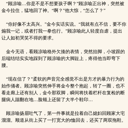
“顾凉喻…你是不是不想要孩子啊？”顾凉喻正出神，突然被
金今拉住，猛地回了神。“啊？”他大惊，“怎么了？”
“你好像不太高兴。”金今实话实说。“我就有点不信，要不你
煽我一记，或者打我一拳也行。”顾凉喻此人轻度自虐，提出
让人如初哭笑不得的要求。
金今无语，看顾凉喻格外欠揍的表情，突然抬脚，小坡跟的
后端结结实实地踩到了顾凉喻的大脚趾上，疼得他当即弯下
腰。
“现在信了？”柔软的声音完全感觉不出是方才的暴力行为的
始作俑者。顾凉喻突然伸手将金今整个抱起，转了一圈，也不
看走廊上还有别人，金今那双脚，瞬间将扶着栏杆在复检的断
腿病人踹翻在地…脸颊上还留了大半个鞋印…
顾凉喻扬眉吐气了，第一件事就是拉着自己媳妇回顾家大宅
溜溜。顺道从街上买了一打宽大的t恤回去，还买了两双拖鞋。