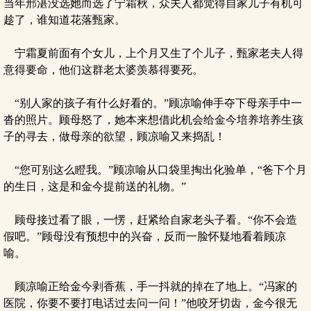
当年邢湛没选她而选了宁霜秋，众夫人都觉得自家儿子有机可
趁了，谁知道花落甄家。
宁霜夏前面有个女儿，上个月又生了个儿子，甄家老夫人得
意得要命，他们这群老太婆羡慕得要死。
“别人家的孩子有什么好看的。”顾凉喻伸手夺下母亲手中一
沓的照片。顾母怒了，她本来想借此机会给金今培养培养生孩
子的寻去，做母亲的欲望，顾凉喻又来捣乱！
“您可别这么瞪我。”顾凉喻从口袋里掏出化验单，“爸下个月
的生日，这是和金今提前送的礼物。”
顾母接过看了眼，一愣，赶紧给自家老头子看。“你不会造
假吧。”顾母没有预想中的兴奋，反而一脸怀疑地看着顾凉
喻。
顾凉喻正给金今剥香蕉，手一抖就的掉在了地上。“冯家的
医院，你要不要打电话过去问一问！”他咬牙切齿，金今很无