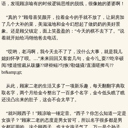
语，发现顾凉喻有的时候逻辑思维的脱线，很像她的婆婆啊！
“真的？”顾母喜笑颜开，拉着金今的手就不放了，让厨房加
了几个大补的菜，美滋滋地和金今幻想起了做奶奶的美好景
象。还是顾父镇定，面上笑盈盈的：“今天的棋不去下了。”说
着就开始给冯翎他爸去电话。
“哎哟，老冯啊，我今天去不了了，没什么大事，就是我儿
媳妇怀孕了呗。…”来来回回又客套几句，金今?辶耍??吃辛硕
阅?缕逵惺裁从跋臁??肆褂鳎?匀恢?勒馐撬?直湎嗟撵乓??
br&amp;gt;
从此，顾家二老的生活又多了一项新乐趣，每天翻翻字典取
取名字，两个月给金今整出了一百多个名字，金今低头瞧了瞧
还没凸出来的肚子，这会不会太早了。
“就叫顾西子！”顾凉喻一锤定音。“西子？你怎么知道一定是
女孩子？”顾家二老的态度是男女皆可，所以名字很多都是男
女都可用的。这个顾西子，也太女孩子气了，万一是个孙子，