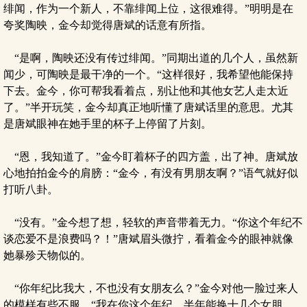
绯闻，作为一个新人，不靠绯闻上位，这很难得。”明明是在
夸奖陶映，金今却觉得唐斌的话意有所指。
“是啊，陶映还没有传过绯闻。”同期出道的几个人，虽然新
闻少，可陶映是最干净的一个。“这样很好，我希望他能保持
下去。金今，你可帮我看着点，别让他和其他女艺人走太近
了。”半开玩笑，金今却真正地听懂了唐斌话里的意思。尤其
是唐斌眼神在她手里的杯子上停留了片刻。
“恩，我知道了。”金今盯着杯子的四方盖，出了神。唐斌放
心地拍拍金今的肩膀：“金今，有没有男朋友啊？”语气就好似
打听八卦。
“没有。”金今想了想，轻软的声音带着无力。“你这个年纪不
谈恋爱不是浪费吗？！”唐斌眉头微拧，看着金今的眼神就像
她暴殄天物似的。
“你年纪比我大，不也没有女朋友么？”金今对他一脸过来人
的模样有些不服。“我在你这个年纪，半年能换十几个女朋