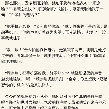
那么那头，应该是顾凉喻。她迫不及待地接起来：“顾凉
喻？”“接得这么快？”顾凉喻似乎很愉快，厚颜无耻地跟了一
句，“在等我的电话？”
“把手机还给我！”金今真的很急。“哦，原来并不是想我，是
想手机了。”他的声音听着颇为失望，语带遗憾，“那算了，没
事我就挂了。”
“喂…喂！”金今怕他真挂电话，赶紧喊了两声。明明是他打
过来的，将她调侃一番，就要挂电话。“还有什么事？”顾凉喻
懒洋洋地问。
“顾凉喻，把手机还给我，好不好？”本就轻细温柔的声音，
越发地轻软。“哦…”顾凉喻沉默片刻，“金今，你是想我？还是
想你的手机？”话题又跳回去。
金今忽的就感觉力不从心，她怀疑对面那个真的是顾凉喻
吗？那个初见时含着绅士气质的顾凉喻，虽然他笑起来有些邪
气，可大抵上还是很上得了台面的。可是如今…