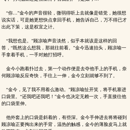
“你…”金今的声音很轻，微弱得听上去就像是错觉，她很想
说实话，可是她更想快点拿回手机，她告诉自己，万不得已才
出此下策，这是权宜之计。
“我想也是。”顾凉喻声音淡然，似乎本就该是这样的回
答，“既然这么想我，那就往前看。”金今迅速抬头，顾凉喻一
手拿着手机，一手对她打招呼。
金今小跑着扑过去，第一个动作便是去夺他手上的手机，奈
何顾凉喻反应奇快，手往上一伸，金今立刻就够不到了。
“金今，见了我不用着么激动。”顾凉喻扯开笑，将手机塞进
口袋里。“还我吧还我吧！”金今也决定无赖一次，手直接往他
的口袋里伸。
他外套上的口袋是斜着的，有些深。金今手伸进去将将碰到
顾凉喻正要掏出来的手背，温热的触感，金今的薄脸皮马上就