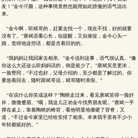
友！”金今汗颜，这种事情竟然也能用如此骄傲的语气说出
来。
“金今啊，听斌哥的，赶紧去找一个，现在不找，好的就要
没有了。”唐斌语重心长，似提醒，又似催促，金今心头一
跳，觉得他这些话，都是含着目的的。
“我妈妈让我回家去相亲。”金今说到这事，语气很认真。“像
你这么大还这么听妈妈话的，倒是挺少了。”唐斌笑意更浓，
一脸赞同，“不过也好，父母介绍的，至少都是了解过的。你
要急着回去，随时跟斌哥说，斌哥随时准假。”
“在说什么你笑成这样？”陶映走过来，看见唐斌笑得一脸奸
诈，微微蹙眉。“哦，我这儿正劝金今找男朋友呢。”唐斌一手
撑在桌上，靠着陶映的椅背，看他明显地僵硬了背脊，又
道，“不过金今家里已经给安排了相亲。本来我手里有不少小
年轻都挺好的。”