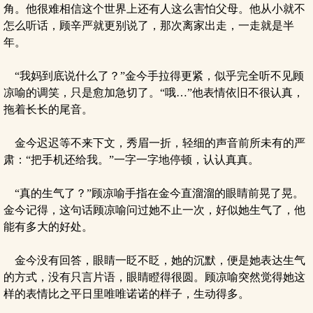
角。他很难相信这个世界上还有人这么害怕父母。他从小就不
怎么听话，顾辛严就更别说了，那次离家出走，一走就是半
年。
“我妈到底说什么了？”金今手拉得更紧，似乎完全听不见顾
凉喻的调笑，只是愈加急切了。“哦…”他表情依旧不很认真，
拖着长长的尾音。
金今迟迟等不来下文，秀眉一折，轻细的声音前所未有的严
肃：“把手机还给我。”一字一字地停顿，认认真真。
“真的生气了？”顾凉喻手指在金今直溜溜的眼睛前晃了晃。
金今记得，这句话顾凉喻问过她不止一次，好似她生气了，他
能有多大的好处。
金今没有回答，眼睛一眨不眨，她的沉默，便是她表达生气
的方式，没有只言片语，眼睛瞪得很圆。顾凉喻突然觉得她这
样的表情比之平日里唯唯诺诺的样子，生动得多。