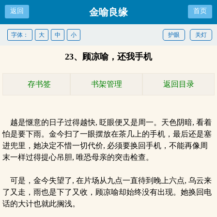
金喻良缘
返回
首页
字体：
大
中
小
护眼
关灯
23、顾凉喻，还我手机
存书签
书架管理
返回目录
越是惬意的日子过得越快, 眨眼便又是周一。天色阴暗, 看着
怕是要下雨。金今扫了一眼摆放在茶几上的手机，最后还是塞
进兜里，她决定不惜一切代价, 必须要换回手机，不能再像周
末一样过得提心吊胆, 唯恐母亲的突击检查。
可是，金今失望了, 在片场从九点一直待到晚上六点, 乌云来
了又走，雨也是下了又收，顾凉喻却始终没有出现。她换回电
话的大计也就此搁浅。