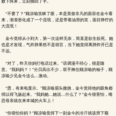
败下阵来，立刻抽回了手。
“不要了？”顾凉喻笑眯了眼，本是英俊非凡的面容在金今看
来，渐渐形化成了一个流氓，还是带着油滑的笑，面目狰狞的
大流氓！
金今觉得从小到大，第一次这样无奈，简直是欲生欲死。她
也是才发现，气炸肺果然不是胡言，当下她觉得离肺炸开已是
不远。
“对了，昨天你妈打电话过来。”语调漫不经心，很是随
意。“我妈妈？！”分贝高出不少，双手揪住顾凉喻的袖子，顾
凉喻少见金今这么…激动。
“恩，有来电显示。”顾凉喻眉头微挑，金今觉得他的眼角都
得以得飞扬起来。“我妈她…她说…什么了？”金今很害怕，唯
恐母亲就在来本城的火车上！
“你很怕你妈？”顾凉喻觉得下一刻金今的冷汗就该滑下额