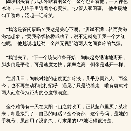
陶映抬头看了几步外站着的金今，金今也正看他，一人神色
冰冷，一人眸子里透着小心翼翼。“少管人家闲事。”他生硬地
勾了嘴角，泛起一记冷笑。
“我这是管闲事吗？我这是关心下属。”唐斌不满，转而美滋
滋地想象，“要我牵线搭桥成功了，说不定就免了我一个大红
包呢。”他越说越起劲，全然无视那边两人之间森冷的气氛。
“我过去了。”下一个镜头准备开始，陶映起身迅速地离开，
脚步倒是平稳，可是速度之快，频率之高，倒像是逃开一样。
往后几日，陶映对她的态度更加冷淡，几乎形同路人，而金
今，也不再主动和他打招呼，遇见了只是绕着走，唯有唐斌对
两人刻意保持距离的态度很满意。
金今难得有一天在太阳下山之前收工，正从超市里买了菜出
来，却是接到了…自己的电话？金今讶然，这个号码，是她的
手机号，虽然用了没多久，可末尾的123她记得很清楚。