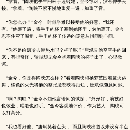
“拿着。”陶映把手里的杯子递给她，金今惊讶，没有伸手去
接。“拿着。”陶映不紧不慢地重复一遍，加重了音。
“你怎么办？”金今一时似乎难以接受他的好意。“我还
有。”他蹙了眉，将手里的杯子塞到她怀里，匆匆离开。金今
忍不住弯了嘴角，手里的杯子传递的暖意从指间到心间。
“你不是给嫌冷去灌热水吗？杯子呢？”唐斌见他空空手的回
来，有些奇怪，转眼却见金今抱着陶映的杯子出了，心里微
诧。
“金今，你觉得陶映怎么样？”看着陶映和杨梦艺围着篝火跳
舞，橘色的火光将他的整张脸都映得灿烂，唐斌似随意问起。
“啊？陶映？”金今不知他言语间的试探，“外形好，演技好，
也敬业，唱歌也好听。”金今客观地评价，作为艺人，陶映可
以打高分。
“我也看好他。”唐斌笑着点头，“而且陶映出道以来没有半点