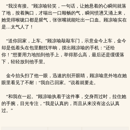
“我没有接。”顾凉喻轻笑，一句话，让她悬着的心瞬间就落
了地，按着胸口，才喘出一口顺畅的气，瞬间愤懑又涌上来，
她觉得喉咙口都是腥气，张张嘴就能吐出一口血。顾凉喻实在
是…太气人了！
“送你回家，上车。”顾凉喻敲敲车门，示意金今上车，金今
却是低着头在包里翻找半晌，摸出顾凉喻的手机：“还给
你！”想要用力地拍到他手上，举得那么高，最后还是缓缓落
下，轻轻放到他手里。
金今抬头扫了他一眼，迅速的别开眼睛，顾凉喻意外地在她
眼里看见了不耐：“我自己回家。”说着就要走。
“和我在一起。”顾凉喻执着于这件事，交身而过时，拉住她
的手腕，目光专注，“我是认真的，而且从来没有这么认真
过。”