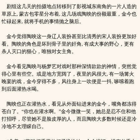
剧组这几天的拍摄地点转移到了影视城东南角的一片人造的
草原上, 蒙古包零星分布着, 这几场戏陶映的份额最重，金今也
忙碌起来, 就将手机的事情抛之脑后。
金今觉得陶映这一身辽人装扮甚至比清秀的宋人装扮更加好
看。陶映的角色是坏到骨子里的奸角, 有成大事的野心，更有
杀人灭口的狠心，唯独对女主角。
金今看见陶映与杨梦艺对戏时那种深情款款的神情，突然觉
得心里有些空。或是地方宽阔了，夜里的风很大, 有一场篝火
晚宴的戏，金今穿得不多，风往身上一吹便是一抖, 哆嗦着跑
到后面灌热水喝。
陶映也正在灌热水，看见从外面钻进来的金今，嘴角都冻得
苍白了。“你也在灌水啊。”金今微微一笑，她总是忍不住和他
打招呼，尽管她不是脸皮厚的人，而且陶映大多数时候还是冷
冷地不太理睬自己。