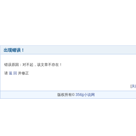
出现错误！
错误原因：对不起，该文章不存在！
请
返 回
并修正
[
关
版权所有©
356jj小说网