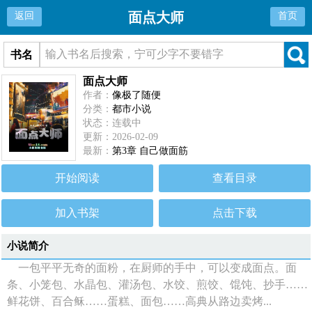
面点大师
返回
首页
书名
面点大师
作者：
像极了随便
分类：
都市小说
状态：连载中
更新：2026-02-09
最新：
第3章 自己做面筋
开始阅读
查看目录
加入书架
点击下载
小说简介
一包平平无奇的面粉，在厨师的手中，可以变成面点。面
条、小笼包、水晶包、灌汤包、水饺、煎饺、馄饨、抄手……
鲜花饼、百合稣……蛋糕、面包……高典从路边卖烤...