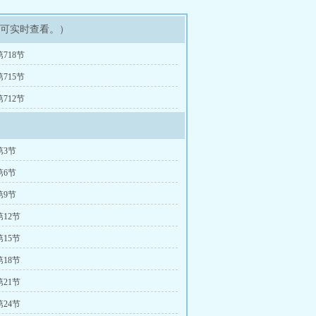
即可实时查看。）
718节
715节
712节
第3节
第6节
第9节
12节
15节
18节
21节
24节