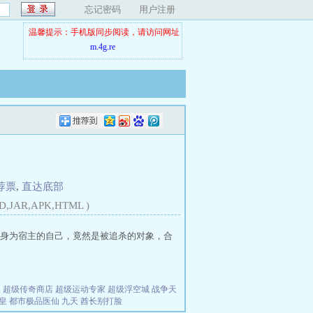
忘记密码
用户注册
温馨提示：手机版同步阅读，请访问网址
m.4g.re
荐票
,
直达底部
D,JAR,APK,HTML )
后，发现身为宿主的自己，竟然是被追杀的对象，合
夫
超级传奇商店
超级运动专家
超级浮空城
战争天
皇
都市极品医仙
九天
酋长别打脸