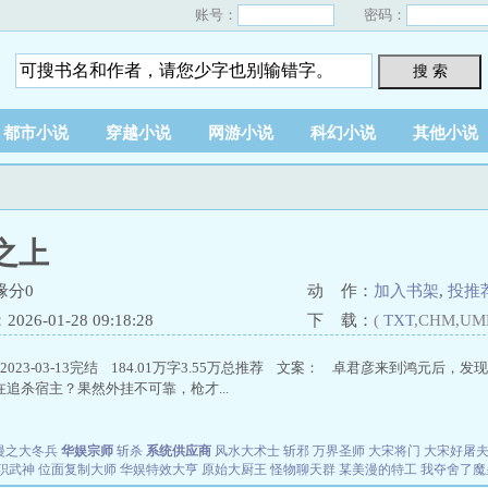
账号：
密码：
搜 索
都市小说
穿越小说
网游小说
科幻小说
其他小说
之上
缘分0
动 作：
加入书架
,
投推
26-01-28 09:18:28
下 载：
(
TXT
,CHM,UM
P2023-03-13完结 184.01万字3.55万总推荐 文案： 卓君彦来到鸿元
追杀宿主？果然外挂不可靠，枪才...
漫之大冬兵
华娱宗师
斩杀
系统供应商
风水大术士
斩邪
万界圣师
大宋将门
大宋好屠
职武神
位面复制大师
华娱特效大亨
原始大厨王
怪物聊天群
某美漫的特工
我夺舍了魔