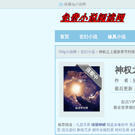
收藏4g小说网
首页
玄幻小说
修真小说
356jj小说网
>
玄幻小说
> 神权之上最新章节列表
神权
作 者：
最后更新：20
起点VI
着全世界都在
推荐阅读：
九层天界
绿茵峥嵘
我是杀毒软件
美
堂
混元道纪
教练万岁
都市全能巨星
绝对交易
全