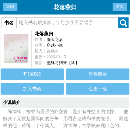
花落燕归
返回
首页
书名
花落燕归
作者：
雨天之后
分类：
穿越小说
状态：连载中
更新：2026-01-15
最新：
燕终将归来【终】
开始阅读
查看目录
加入书架
点击下载
小说简介
陈纲绎，被誉为最强的外交官，是所有外交官的憧憬。 他
解决了无数起国际间的纷争，用语言达成和平的憧憬。 而这
样的他，难得带了个新人。 方箐埩，在学校表现出色的...