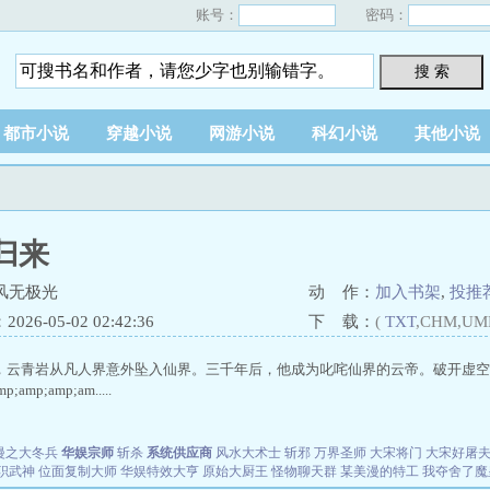
账号：
密码：
搜 索
都市小说
穿越小说
网游小说
科幻小说
其他小说
归来
风无极光
动 作：
加入书架
,
投推
26-05-02 02:42:36
下 载：
(
TXT
,CHM,UM
，云青岩从凡人界意外坠入仙界。三千年后，他成为叱咤仙界的云帝。破开虚空
amp;amp;am.....
漫之大冬兵
华娱宗师
斩杀
系统供应商
风水大术士
斩邪
万界圣师
大宋将门
大宋好屠
职武神
位面复制大师
华娱特效大亨
原始大厨王
怪物聊天群
某美漫的特工
我夺舍了魔