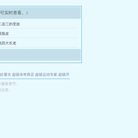
即可实时查看。）
接二连三的变故
撕破脸皮
单挑四大长老
好屠夫
超级传奇商店
超级运动专家
超级浮
的特工
我夺舍了魔皇
都市极品医仙
九天
酋
来最新章节。
者欣赏。