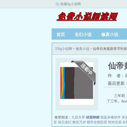
收藏4g小说网
首页
玄幻小说
修真小说
356jj小说网
>
修真小说
> 仙帝归来最新章节列表
仙帝
作 者：
最后更新：20
三年前
了三年。&amp;
推荐阅读：
九层天界
绿茵峥嵘
我是杀毒软件
美
堂
混元道纪
教练万岁
都市全能巨星
绝对交易
全