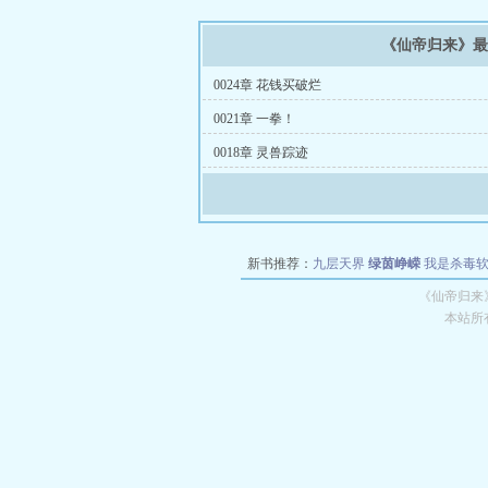
《仙帝归来》
0024章 花钱买破烂
0021章 一拳！
0018章 灵兽踪迹
新书推荐：
九层天界
绿茵峥嵘
我是杀毒
空城
战争天堂
混元道纪
教练万岁
都市全
《仙帝归来
本站所