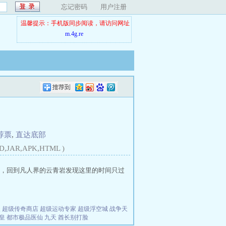
忘记密码
用户注册
温馨提示：手机版同步阅读，请访问网址
m.4g.re
荐票
,
直达底部
D,JAR,APK,HTML )
，回到凡人界的云青岩发现这里的时间只过
夫
超级传奇商店
超级运动专家
超级浮空城
战争天
皇
都市极品医仙
九天
酋长别打脸