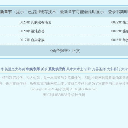
最新章节
（提示：已启用缓存技术，最新章节可能会延时显示，登录书架
0023章 死的没有痛苦
0022章 
0020章 混沌古兽
0019章 
0017章 血染家族
0016章 
《仙帝归来》正文
软件
美漫之大冬兵
华娱宗师
斩杀
系统供应商
风水大术士
斩邪
万界圣师
大宋将门
大宋
能巨星
绝对交易
全职武神
位面复制大师
华娱特效大亨
原始大厨王
怪物聊天群
某美漫
》情节跌宕起伏、扣人心弦，是一本情节与文笔俱佳的，356jj小说网转载收集仙帝归
有小说为转载作品，所有章节均由网友上传，转载至本站只是为了宣传本书让更多读
长别打脸
Copyright © 2021 4g小说网 All Rights Reserved.
粤ICP备8888888号 统计代码