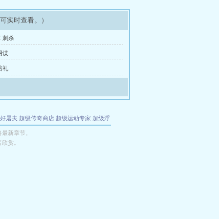
即可实时查看。）
 刺杀
阴谋
赔礼
好屠夫
超级传奇商店
超级运动专家
超级浮
的特工
我夺舍了魔皇
都市极品医仙
九天
酋
路最新章节。
者欣赏。