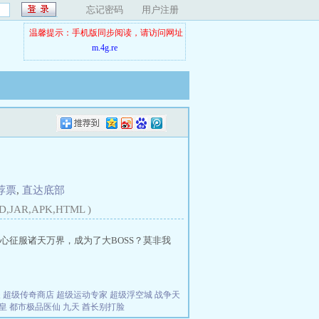
忘记密码
用户注册
温馨提示：手机版同步阅读，请访问网址
m.4g.re
荐票
,
直达底部
D,JAR,APK,HTML )
征服诸天万界，成为了大BOSS？莫非我
夫
超级传奇商店
超级运动专家
超级浮空城
战争天
皇
都市极品医仙
九天
酋长别打脸