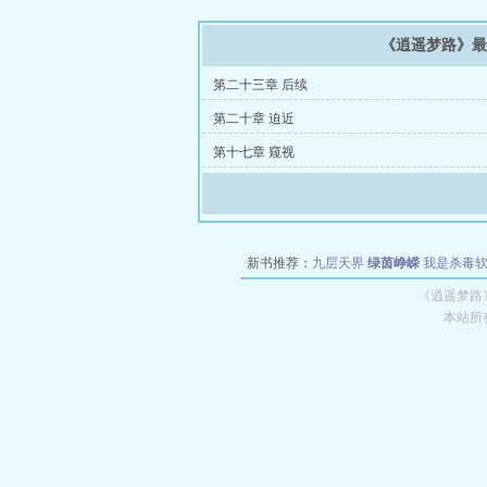
《逍遥梦路》
第二十三章 后续
第二十章 迫近
第十七章 窥视
新书推荐：
九层天界
绿茵峥嵘
我是杀毒
空城
战争天堂
混元道纪
教练万岁
都市全
《逍遥梦路
本站所