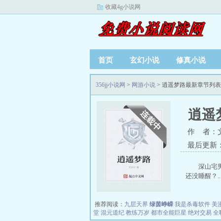
收藏4g小说网
首页
玄幻小说
修真小说
356jj小说网
>
网游小说
> 逍遥梦路最新章节列表
逍遥
作 者：
最后更新：20
深山宅
还没睡醒？..
推荐阅读：
九层天界
绿茵峥嵘
我是杀毒软件
美
堂
混元道纪
教练万岁
都市全能巨星
绝对交易
全