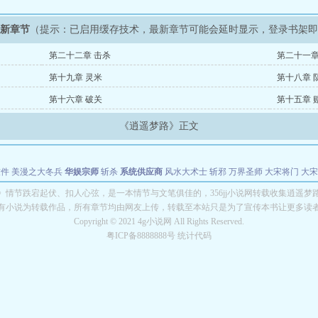
最新章节
（提示：已启用缓存技术，最新章节可能会延时显示，登录书架
第二十二章 击杀
第二十一章
第十九章 灵米
第十八章 
第十六章 破关
第十五章 
《逍遥梦路》正文
软件
美漫之大冬兵
华娱宗师
斩杀
系统供应商
风水大术士
斩邪
万界圣师
大宋将门
大宋
能巨星
绝对交易
全职武神
位面复制大师
华娱特效大亨
原始大厨王
怪物聊天群
某美漫
》情节跌宕起伏、扣人心弦，是一本情节与文笔俱佳的，356jj小说网转载收集逍遥梦
有小说为转载作品，所有章节均由网友上传，转载至本站只是为了宣传本书让更多读
长别打脸
Copyright © 2021 4g小说网 All Rights Reserved.
粤ICP备8888888号 统计代码