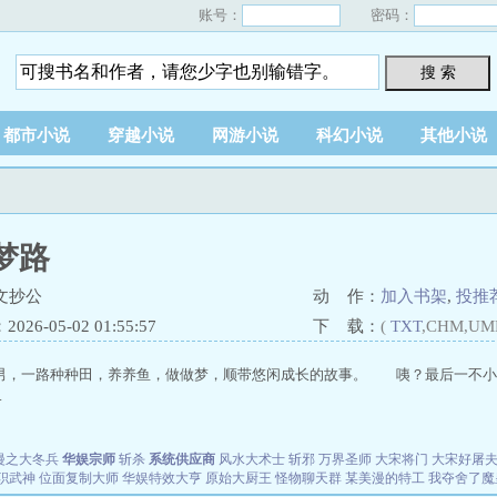
账号：
密码：
搜 索
都市小说
穿越小说
网游小说
科幻小说
其他小说
梦路
文抄公
动 作：
加入书架
,
投推
26-05-02 01:55:57
下 载：
(
TXT
,CHM,UM
男，一路种种田，养养鱼，做做梦，顺带悠闲成长的故事。 咦？最后一不小心
.
漫之大冬兵
华娱宗师
斩杀
系统供应商
风水大术士
斩邪
万界圣师
大宋将门
大宋好屠
职武神
位面复制大师
华娱特效大亨
原始大厨王
怪物聊天群
某美漫的特工
我夺舍了魔