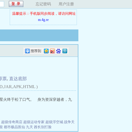
忘记密码
用户注册
温馨提示：手机版同步阅读，请访问网址
m.4g.re
荐票
,
直达底部
D,JAR,APK,HTML )
姜星火终于松了口气。 身为资深穿越者，九
夫
超级传奇商店
超级运动专家
超级浮空城
战争天
皇
都市极品医仙
九天
酋长别打脸