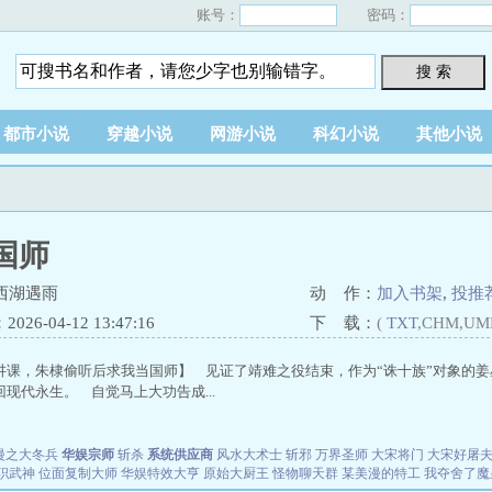
账号：
密码：
搜 索
都市小说
穿越小说
网游小说
科幻小说
其他小说
国师
西湖遇雨
动 作：
加入书架
,
投推
26-04-12 13:47:16
下 载：
(
TXT
,CHM,UM
讲课，朱棣偷听后求我当国师】 见证了靖难之役结束，作为“诛十族”对象的
现代永生。 自觉马上大功告成...
漫之大冬兵
华娱宗师
斩杀
系统供应商
风水大术士
斩邪
万界圣师
大宋将门
大宋好屠
职武神
位面复制大师
华娱特效大亨
原始大厨王
怪物聊天群
某美漫的特工
我夺舍了魔