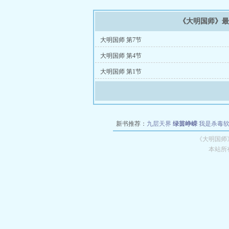
《大明国师》
大明国师 第7节
大明国师 第4节
大明国师 第1节
新书推荐：
九层天界
绿茵峥嵘
我是杀毒
空城
战争天堂
混元道纪
教练万岁
都市全
《大明国师
本站所