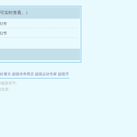
即可实时查看。）
第5节
第2节
好屠夫
超级传奇商店
超级运动专家
超级浮
的特工
我夺舍了魔皇
都市极品医仙
九天
酋
师最新章节。
者欣赏。