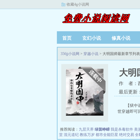
收藏4g小说网
首页
玄幻小说
修真小说
356jj小说网
>
穿越小说
> 大明国师最新章节列表
大明
作 者：
最后更新：20
【狱中
世穿越即可回
推荐阅读：
九层天界
绿茵峥嵘
我是杀毒软件
美
堂
混元道纪
教练万岁
都市全能巨星
绝对交易
全