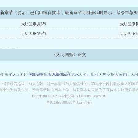
最新章节
（提示：已启用缓存技术，最新章节可能会延时显示，登录书架
大明国师 第6节
大明国师 
大明国师 第3节
大明国师 
《大明国师》正文
软件
美漫之大冬兵
华娱宗师
斩杀
系统供应商
风水大术士
斩邪
万界圣师
大宋将门
大宋
能巨星
绝对交易
全职武神
位面复制大师
华娱特效大亨
原始大厨王
怪物聊天群
某美漫
》情节跌宕起伏、扣人心弦，是一本情节与文笔俱佳的，356jj小说网转载收集大明国
有小说为转载作品，所有章节均由网友上传，转载至本站只是为了宣传本书让更多读
长别打脸
Copyright © 2021 4g小说网 All Rights Reserved.
粤ICP备8888888号 统计代码