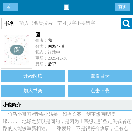
圆
返回
首页
书名
圆
作者：
我
分类：
网游小说
状态：连载中
更新：2025-12-30
最新：
后记
开始阅读
查看目录
加入书架
点击下载
小说简介
竹马小哥哥×青梅小姑娘 没有文案，我不想写嚶嚶
嚶…… 地球之所以是圆的，是因为上帝想让那些走失或者迷
路的人能够重新相遇。──张爱玲 不是很符合故事，但有点