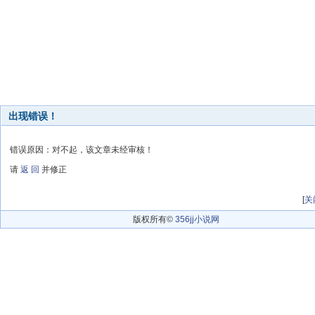
出现错误！
错误原因：对不起，该文章未经审核！
请
返 回
并修正
[
关
版权所有©
356jj小说网