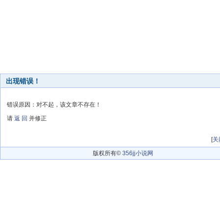
出现错误！
错误原因：对不起，该文章不存在！
请
返 回
并修正
[
关
版权所有©
356jj小说网