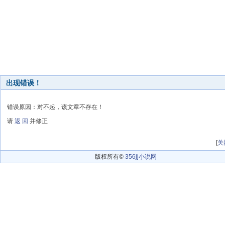
出现错误！
错误原因：对不起，该文章不存在！
请
返 回
并修正
[
关
版权所有©
356jj小说网