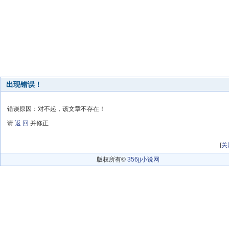
出现错误！
错误原因：对不起，该文章不存在！
请
返 回
并修正
[
关
版权所有©
356jj小说网