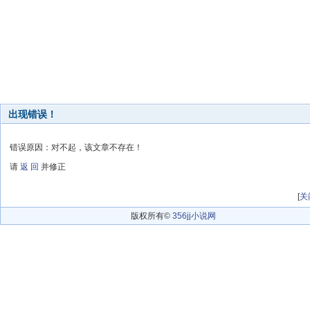
出现错误！
错误原因：对不起，该文章不存在！
请
返 回
并修正
[
关
版权所有©
356jj小说网