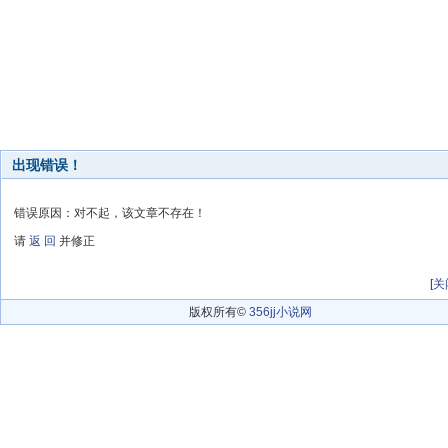
出现错误！
错误原因：对不起，该文章不存在！
请
返 回
并修正
[
关
版权所有©
356jj小说网