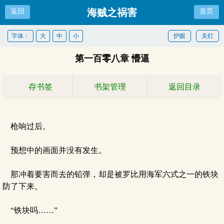
海贼之祸害
返回
首页
字体：
大
中
小
护眼
关灯
第一百零八章 懵逼
存书签
书架管理
返回目录
枪响过后。
预想中的画面并没有发生。
那冲着要害而去的铅弹，却是被罗比用海军六式之一的铁块
防了下来。
“铁块吗……”