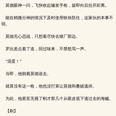
莫德眼神一闪，飞快收起燧发手枪，旋即向后拉开距离。
能在稍微分神的情况下及时使用铁块防住，这家伙的本事不
弱。
莫德无心恋战，只想着尽快去猪厂那边。
罗比差点着了道，回过味来，不禁怒骂一声。
“混蛋！”
当即，他朝着莫德追去。
就算没有这一枪，他也没打算让莫德和桑妮逃掉。
为此，他甚至无视了刚才那几个从眼皮底下逃过去的海贼。
【剃】