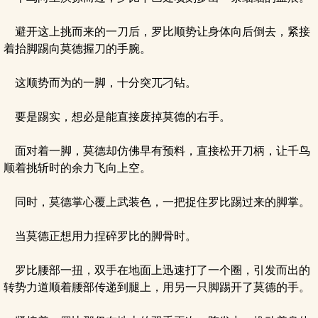
避开这上挑而来的一刀后，罗比顺势让身体向后倒去，紧接
着抬脚踢向莫德握刀的手腕。
这顺势而为的一脚，十分突兀刁钻。
要是踢实，想必是能直接废掉莫德的右手。
面对着一脚，莫德却仿佛早有预料，直接松开刀柄，让千鸟
顺着挑斩时的余力飞向上空。
同时，莫德掌心覆上武装色，一把捉住罗比踢过来的脚掌。
当莫德正想用力捏碎罗比的脚骨时。
罗比腰部一扭，双手在地面上迅速打了一个圈，引发而出的
转势力道顺着腰部传递到腿上，用另一只脚踢开了莫德的手。