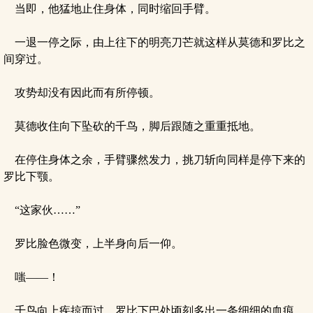
当即，他猛地止住身体，同时缩回手臂。
一退一停之际，由上往下的明亮刀芒就这样从莫德和罗比之
间穿过。
攻势却没有因此而有所停顿。
莫德收住向下坠砍的千鸟，脚后跟随之重重抵地。
在停住身体之余，手臂骤然发力，挑刀斩向同样是停下来的
罗比下颚。
“这家伙……”
罗比脸色微变，上半身向后一仰。
嗤——！
千鸟向上疾掠而过，罗比下巴处顷刻多出一条细细的血痕。