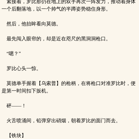
紧接着，罗比那仍在地上的双手再次一阵发力，推动着身体
一个后翻落地，以一个帅气的半蹲姿势稳住身形。
然后，他抬眸看向莫德。
最先闯入眼帘的，却是近在咫尺的黑洞洞枪口。
“嗯？”
罗比心头一惊。
莫德单手握着【乌索普】的枪柄，在将枪口对准罗比时，便
是第一时间扣下扳机。
砰——！
火舌喷涌间，铅弹穿出硝烟，朝着罗比的面门而去。
【铁块】