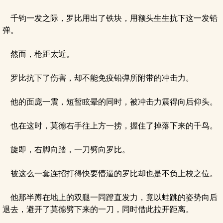
千钧一发之际，罗比用出了铁块，用额头生生抗下这一发铅
弹。
然而，枪距太近。
罗比抗下了伤害，却不能免疫铅弹所附带的冲击力。
他的面庞一震，短暂眩晕的同时，被冲击力震得向后仰头。
也在这时，莫德右手往上方一捞，握住了掉落下来的千鸟。
旋即，右脚向踏，一刀劈向罗比。
被这么一套连招打得快要懵逼的罗比却也是不负上校之位。
他那半蹲在地上的双腿一同蹬直发力，竟以蛙跳的姿势向后
退去，避开了莫德劈下来的一刀，同时借此拉开距离。