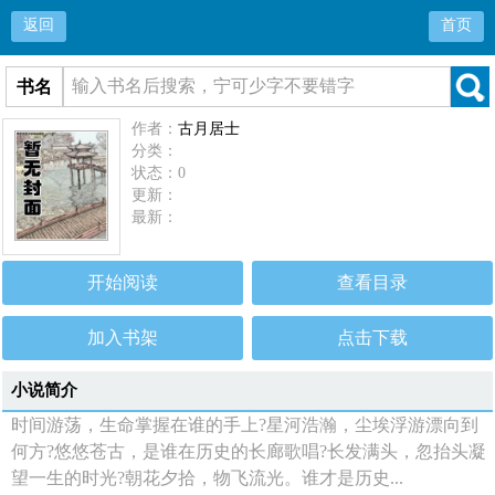
返回
首页
书名
作者：
古月居士
分类：
状态：0
更新：
最新：
开始阅读
查看目录
加入书架
点击下载
小说简介
时间游荡，生命掌握在谁的手上?星河浩瀚，尘埃浮游漂向到
何方?悠悠苍古，是谁在历史的长廊歌唱?长发满头，忽抬头凝
望一生的时光?朝花夕拾，物飞流光。谁才是历史...